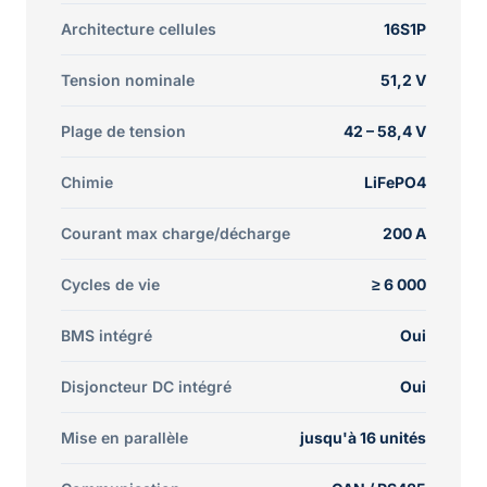
Architecture cellules
16S1P
Tension nominale
51,2 V
Plage de tension
42 – 58,4 V
Chimie
LiFePO4
Courant max charge/décharge
200 A
Cycles de vie
≥ 6 000
BMS intégré
Oui
Disjoncteur DC intégré
Oui
Mise en parallèle
jusqu'à 16 unités