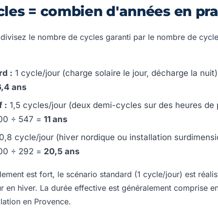
ycles = combien d'années en pra
: divisez le nombre de cycles garanti par le nombre de cycl
rd :
1 cycle/jour (charge solaire le jour, décharge la nui
6,4 ans
 :
1,5 cycles/jour (deux demi-cycles sur des heures de 
00 ÷ 547 =
11 ans
0,8 cycle/jour (hiver nordique ou installation surdimens
00 ÷ 292 =
20,5 ans
ement est fort, le scénario standard (1 cycle/jour) est réal
ur en hiver. La durée effective est généralement comprise e
llation en Provence.