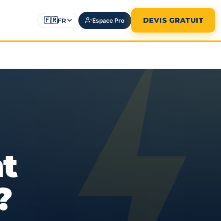
🇫🇷
DEVIS GRATUIT
FR
Espace Pro
nt
?