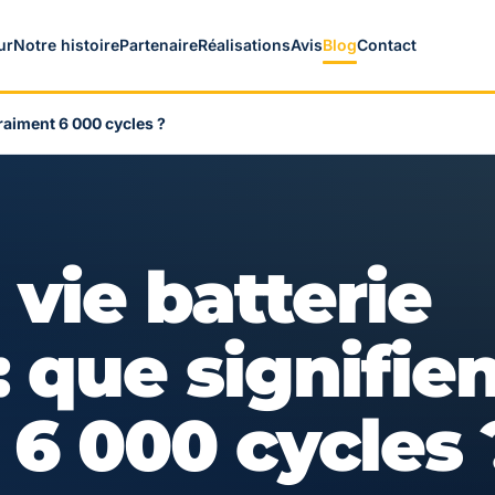
ur
Notre histoire
Partenaire
Réalisations
Avis
Blog
Contact
vraiment 6 000 cycles ?
vie batterie
 que signifie
 6 000 cycles 