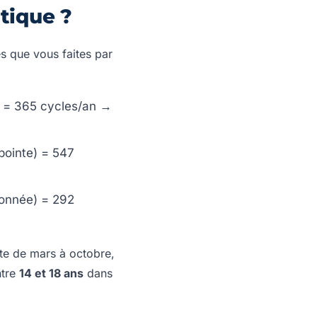
tique ?
es que vous faites par
t) = 365 cycles/an →
pointe) = 547
ionnée) = 292
iste de mars à octobre,
ntre
14 et 18 ans
dans