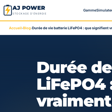
AJ POWER
Gamme
Simulate
STOCKAGE D'ÉNERGIE
Accueil
Blog
Durée de vie batterie LiFePO4 : que signifient 
›
›
Durée de 
LiFePO4 :
vraiment