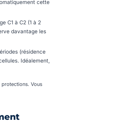
tomatiquement cette
ge C1 à C2 (1 à 2
serve davantage les
ériodes (résidence
cellules. Idéalement,
 protections. Vous
ement