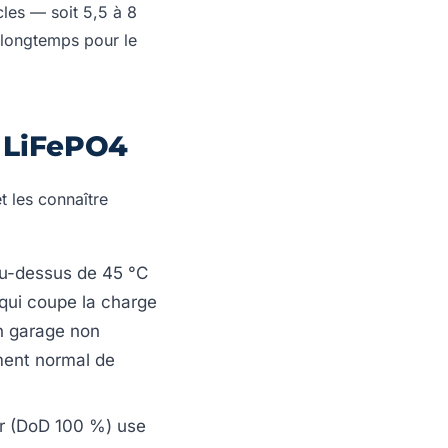
les — soit 5,5 à 8
 longtemps pour le
ie LiFePO4
t les connaître
u-dessus de 45 °C
qui coupe la charge
un garage non
ment normal de
r (DoD 100 %) use