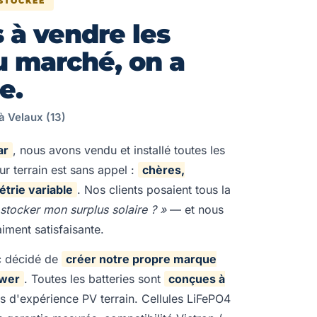
 STOCKÉE
 à vendre les
u marché, on a
e.
à Velaux (13)
ar
, nous avons vendu et installé toutes les
ur terrain est sans appel :
chères,
trie variable
. Nos clients posaient tous la
 stocker mon surplus solaire ? »
— et nous
iment satisfaisante.
c décidé de
créer notre propre marque
ower
. Toutes les batteries sont
conçues à
s d'expérience PV terrain. Cellules LiFePO4