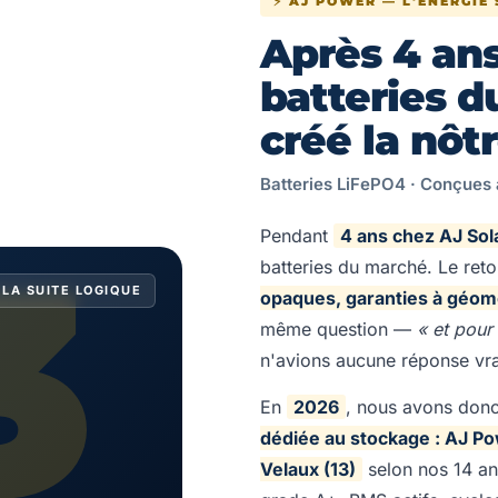
⚡ AJ POWER — L'ÉNERGIE
Après 4 ans
batteries d
créé la nôtr
Batteries LiFePO4 · Conçues 
3
Pendant
4 ans chez AJ Sol
batteries du marché. Le reto
 LA SUITE LOGIQUE
opaques, garanties à géomé
même question —
« et pour
n'avions aucune réponse vra
En
2026
, nous avons don
dédiée au stockage : AJ P
Velaux (13)
selon nos 14 an