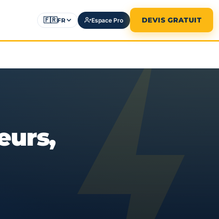
🇫🇷
DEVIS GRATUIT
FR
Espace Pro
eurs,