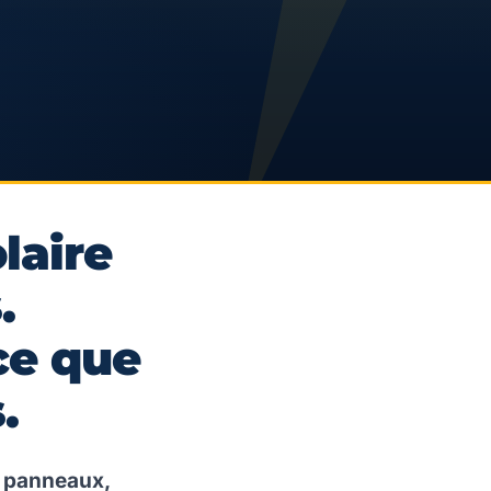
laire
.
e que
.
s panneaux,