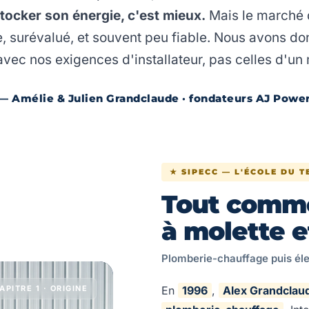
Stocker son énergie, c'est mieux.
Mais le marché 
e, surévalué, et souvent peu fiable. Nous avons do
vec nos exigences d'installateur, pas celles d'un
— Amélie & Julien Grandclaude · fondateurs AJ Powe
★ SIPECC — L'ÉCOLE DU T
Tout comme
à molette 
Plomberie-chauffage puis éle
APITRE 1 · ORIGINE
En
1996
,
Alex Grandclau