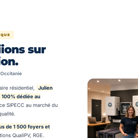
ÏQUE
iions sur
on.
 Occitanie
aire résidentiel,
Julien
100% dédiée au
gence SIPECC au marché du
ualité.
us de 1 500 foyers et
tions QualiPV, RGE.