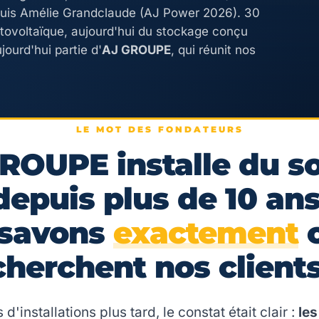
puis Amélie Grandclaude (AJ Power 2026). 30
otovoltaïque, aujourd'hui du stockage conçu
jourd'hui partie d'
AJ GROUPE
, qui réunit nos
LE MOT DES FONDATEURS
ROUPE installe du so
depuis plus de 10 ans
 savons
exactement
c
cherchent nos clients
 d'installations plus tard, le constat était clair :
le