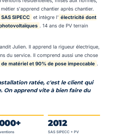
erventions résidentielles, mises aux normes,
étier s'apprend chantier après chantier.
SAS SIPECC
et intègre l'
électricité dont
 photovoltaïques
. 14 ans de PV terrain
andit Julien. Il apprend la rigueur électrique,
 sens du service. Il comprend aussi une chose
% de matériel et 90% de pose impeccable
.
tallation ratée, c'est le client qui
. On apprend vite à bien faire du
 000+
2012
rventions
SAS SIPECC + PV