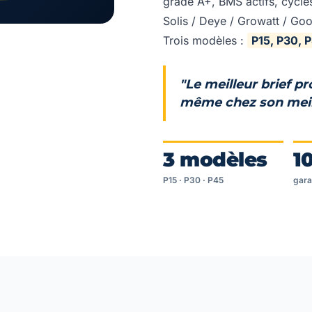
grade A+, BMS actifs, cycles
Solis / Deye / Growatt / G
Trois modèles :
P15, P30, 
"Le meilleur brief pr
même chez son meill
3 modèles
1
P15 · P30 · P45
gara