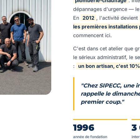
plomberie-chauffage
. Int
dépannages d'urgence — le m
En
2012
, l'activité devient
les premières installations
commencent ici.
C'est dans cet atelier que gr
le sérieux administratif, le
:
un bon artisan, c'est 10
"Chez SIPECC, une ins
rappelle le dimanche
premier coup."
1996
3
année de fondation
inte