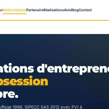
ur
Notre histoire
Partenaire
Réalisations
Avis
Blog
Contact
tions d'entrepren
bsession
bre.
uffage 1996, SIPECC SAS 2012 avec PV) à