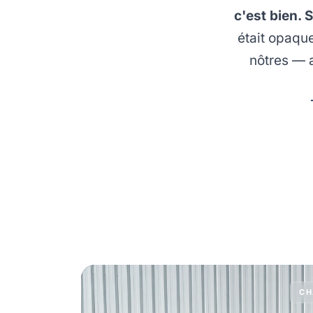
c'est bien. 
était opaqu
nôtres — a
CH