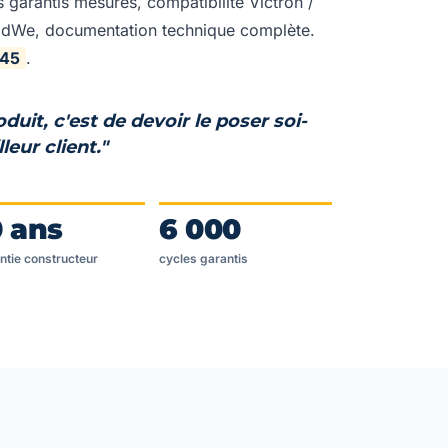
 garantis mesurés, compatibilité Victron /
oodWe, documentation technique complète.
P45
.
oduit, c'est de devoir le poser soi-
eur client."
0 ans
6 000
ntie constructeur
cycles garantis