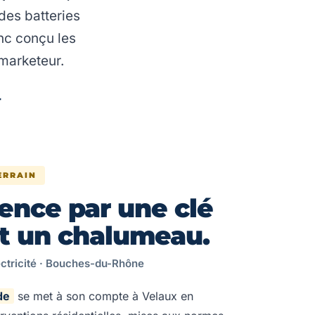
des batteries
nc conçu les
 marketeur.
r
ERRAIN
nce par une clé
et un chalumeau.
ctricité · Bouches-du-Rhône
de
se met à son compte à Velaux en