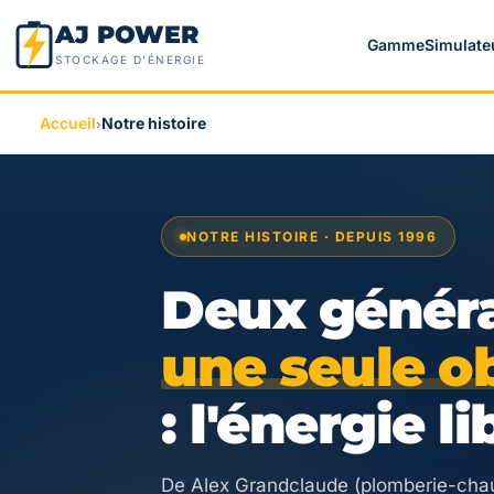
AJ POWER
Gamme
Simulate
STOCKAGE D'ÉNERGIE
Accueil
Notre histoire
›
NOTRE HISTOIRE · DEPUIS 1996
Deux généra
une seule o
: l'énergie li
De Alex Grandclaude (plomberie-cha