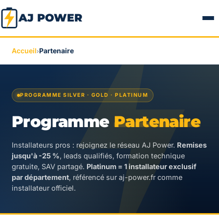
AJ POWER
Accueil
Partenaire
›
PROGRAMME SILVER · GOLD · PLATINUM
Programme
Partenaire
Installateurs pros : rejoignez le réseau AJ Power.
Remises
jusqu'à -25 %
, leads qualifiés, formation technique
gratuite, SAV partagé.
Platinum = 1 installateur exclusif
par département
, référencé sur aj-power.fr comme
installateur officiel.