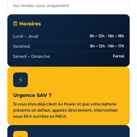
Sur rendez-vous uniquement
⏰ Horaires
Lundi – Jeudi
9h – 12h · 14h – 18h
Vendredi
9h – 12h · 14h – 17h
Samedi – Dimanche
Fermé
⚡
Urgence SAV ?
Si vous êtes déjà client AJ Power et que votre batterie
présente un défaut, appelez directement. Intervention
sous 48 h ouvrées en PACA.