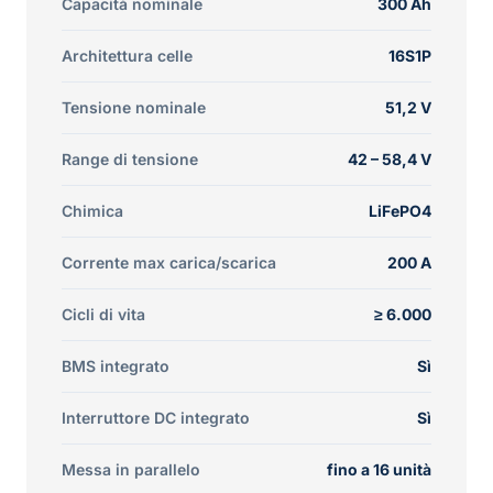
Capacità nominale
300 Ah
Architettura celle
16S1P
Tensione nominale
51,2 V
Range di tensione
42 – 58,4 V
Chimica
LiFePO4
Corrente max carica/scarica
200 A
Cicli di vita
≥ 6.000
BMS integrato
Sì
Interruttore DC integrato
Sì
Messa in parallelo
fino a 16 unità