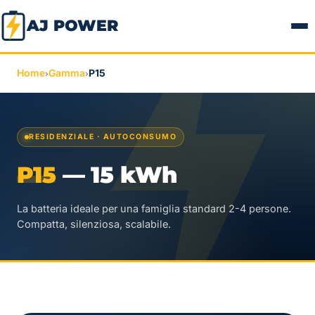
AJ POWER
Home
Gamma
P15
›
›
RESIDENZIALE · AUTOCONSUMO
P15
— 15 kWh
La batteria ideale per una famiglia standard 2-4 persone.
Compatta, silenziosa, scalabile.