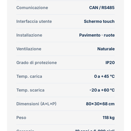
Comunicazione
CAN / RS485
Interfaccia utente
Schermo touch
Installazione
Pavimento · ruote
Ventilazione
Naturale
Grado di protezione
IP20
Temp. carica
0 a +45 °C
Temp. scarica
-20 a +60 °C
Dimensioni (A×L×P)
80×30×68 cm
Peso
118 kg