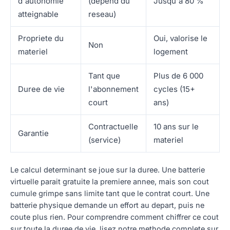
d'autonomie
(depend du
Jusqu'a 80 %
atteignable
reseau)
Propriete du
Oui, valorise le
Non
materiel
logement
Tant que
Plus de 6 000
Duree de vie
l'abonnement
cycles (15+
court
ans)
Contractuelle
10 ans sur le
Garantie
(service)
materiel
Le calcul determinant se joue sur la duree. Une batterie
virtuelle parait gratuite la premiere annee, mais son cout
cumule grimpe sans limite tant que le contrat court. Une
batterie physique demande un effort au depart, puis ne
coute plus rien. Pour comprendre comment chiffrer ce cout
sur toute la duree de vie, lisez notre methode complete sur