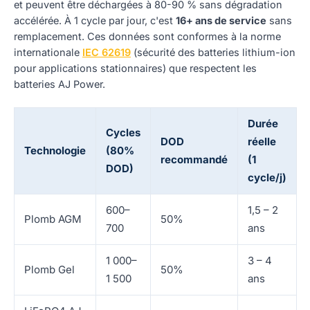
et peuvent être déchargées à 80-90 % sans dégradation
accélérée. À 1 cycle par jour, c'est
16+ ans de service
sans
remplacement. Ces données sont conformes à la norme
internationale
IEC 62619
(sécurité des batteries lithium-ion
pour applications stationnaires) que respectent les
batteries AJ Power.
Durée
Cycles
DOD
réelle
Technologie
(80%
recommandé
(1
DOD)
cycle/j)
600–
1,5 – 2
Plomb AGM
50%
700
ans
1 000–
3 – 4
Plomb Gel
50%
1 500
ans