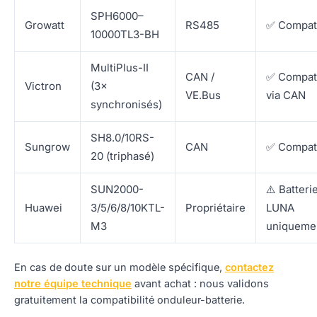
SPH6000–
Growatt
RS485
✅ Compat
10000TL3-BH
MultiPlus-II
CAN /
✅ Compat
Victron
(3×
VE.Bus
via CAN
synchronisés)
SH8.0/10RS-
Sungrow
CAN
✅ Compat
20 (triphasé)
SUN2000-
⚠️ Batteri
Huawei
3/5/6/8/10KTL-
Propriétaire
LUNA
M3
uniqueme
En cas de doute sur un modèle spécifique,
contactez
notre équipe technique
avant achat : nous validons
gratuitement la compatibilité onduleur-batterie.