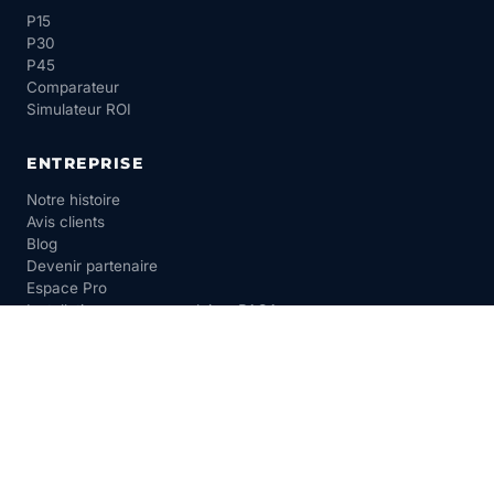
P15
P30
P45
Comparateur
Simulateur ROI
ENTREPRISE
Notre histoire
Avis clients
Blog
Devenir partenaire
Espace Pro
Installation panneaux solaires PACA →
CONTACT
04 42 78 69 52
contact@aj-power.fr
8 bis rue André Marie Ampère
13880 Velaux
Lun-Ven 8h30-18h30