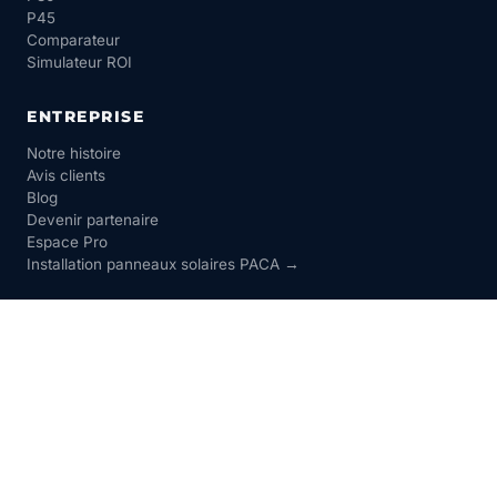
P45
Comparateur
Simulateur ROI
ENTREPRISE
Notre histoire
Avis clients
Blog
Devenir partenaire
Espace Pro
Installation panneaux solaires PACA →
CONTACT
04 42 78 69 52
contact@aj-power.fr
8 bis rue André Marie Ampère
13880 Velaux
Lun-Ven 8h30-18h30