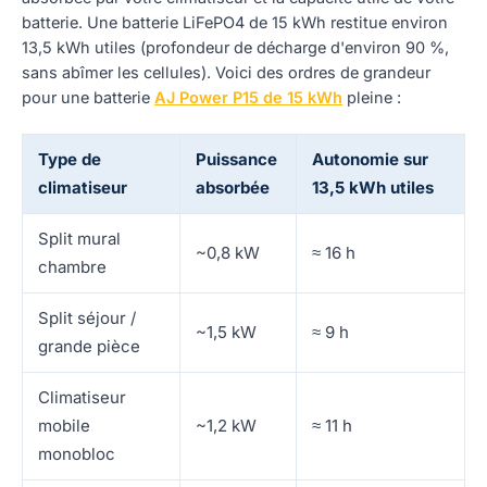
batterie. Une batterie LiFePO4 de 15 kWh restitue environ
13,5 kWh utiles (profondeur de décharge d'environ 90 %,
sans abîmer les cellules). Voici des ordres de grandeur
pour une batterie
AJ Power P15 de 15 kWh
pleine :
Type de
Puissance
Autonomie sur
climatiseur
absorbée
13,5 kWh utiles
Split mural
~0,8 kW
≈ 16 h
chambre
Split séjour /
~1,5 kW
≈ 9 h
grande pièce
Climatiseur
mobile
~1,2 kW
≈ 11 h
monobloc