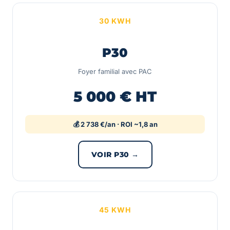
30 KWH
P30
Foyer familial avec PAC
5 000 € HT
💰 2 738 €/an · ROI ~1,8 an
VOIR P30 →
45 KWH