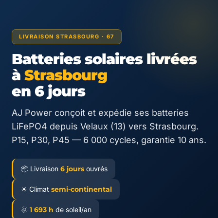
LIVRAISON STRASBOURG · 67
Batteries solaires livrées
à
Strasbourg
en 6 jours
AJ Power conçoit et expédie ses batteries
LiFePO4 depuis Velaux (13) vers Strasbourg.
P15, P30, P45 — 6 000 cycles, garantie 10 ans.
📦 Livraison
6 jours
ouvrés
☀ Climat
semi-continental
🌞
1 693 h
de soleil/an