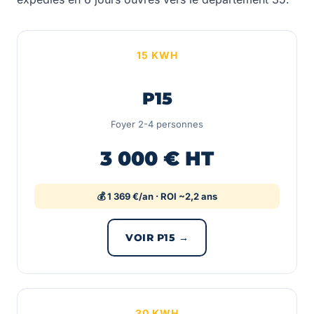
15 KWH
P15
Foyer 2-4 personnes
3 000 € HT
💰 1 369 €/an · ROI ~2,2 ans
VOIR P15 →
30 KWH