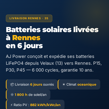
LIVRAISON RENNES · 35
Batteries solaires livrées
à
Rennes
en 6 jours
AJ Power conçoit et expédie ses batteries
LiFePO4 depuis Velaux (13) vers Rennes. P15,
P30, P45 — 6 000 cycles, garantie 10 ans.
📦 Livraison
6 jours
ouvrés
☀ Climat
oceanique
🌞
1 800 h
de soleil/an
⚡ Ratio PV :
882 kWh/kWc/an