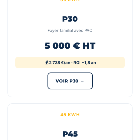
P30
Foyer familial avec PAC
5 000 € HT
💰 2 738 €/an · ROI ~1,8 an
VOIR P30 →
45 KWH
P45