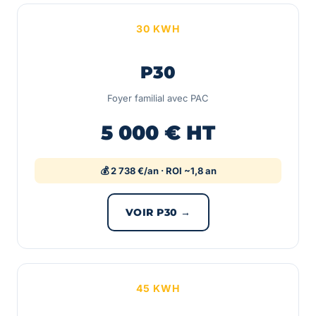
30 KWH
P30
Foyer familial avec PAC
5 000 € HT
💰 2 738 €/an · ROI ~1,8 an
VOIR P30 →
45 KWH