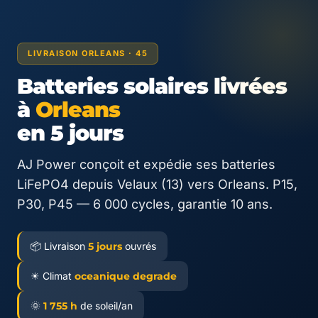
LIVRAISON ORLEANS · 45
Batteries solaires livrées
à
Orleans
en 5 jours
AJ Power conçoit et expédie ses batteries
LiFePO4 depuis Velaux (13) vers Orleans. P15,
P30, P45 — 6 000 cycles, garantie 10 ans.
📦 Livraison
5 jours
ouvrés
☀ Climat
oceanique degrade
🌞
1 755 h
de soleil/an