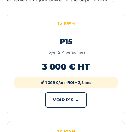
15 KWH
P15
Foyer 2-4 personnes
3 000 € HT
💰 1 369 €/an · ROI ~2,2 ans
VOIR P15 →
30 KWH