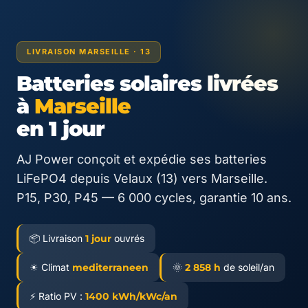
LIVRAISON MARSEILLE · 13
Batteries solaires livrées
à
Marseille
en 1 jour
AJ Power conçoit et expédie ses batteries
LiFePO4 depuis Velaux (13) vers Marseille.
P15, P30, P45 — 6 000 cycles, garantie 10 ans.
📦 Livraison
1 jour
ouvrés
☀ Climat
mediterraneen
🌞
2 858 h
de soleil/an
⚡ Ratio PV :
1400 kWh/kWc/an