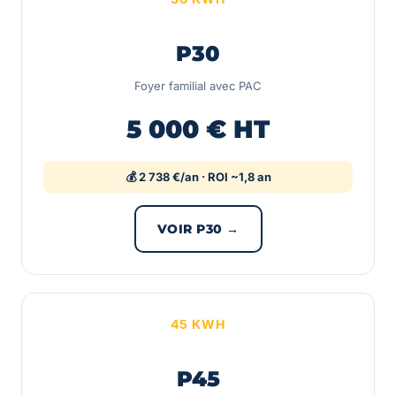
P30
Foyer familial avec PAC
5 000 € HT
💰 2 738 €/an · ROI ~1,8 an
VOIR P30 →
45 KWH
P45