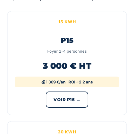
15 KWH
P15
Foyer 2-4 personnes
3 000 € HT
💰 1 369 €/an · ROI ~2,2 ans
VOIR P15 →
30 KWH