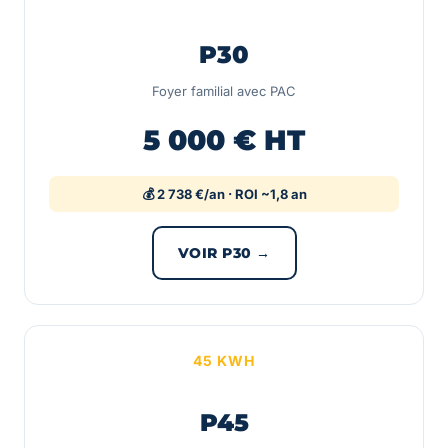
P30
Foyer familial avec PAC
5 000 € HT
💰 2 738 €/an · ROI ~1,8 an
VOIR P30 →
45 KWH
P45