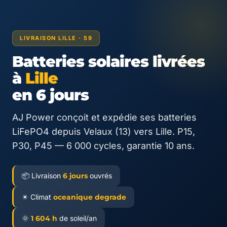
LIVRAISON LILLE · 59
Batteries solaires livrées
à
Lille
en 6 jours
AJ Power conçoit et expédie ses batteries
LiFePO4 depuis Velaux (13) vers Lille. P15,
P30, P45 — 6 000 cycles, garantie 10 ans.
📦 Livraison
6 jours
ouvrés
☀ Climat
oceanique degrade
🌞
1 604 h
de soleil/an