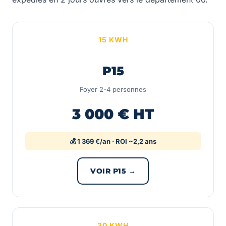
15 KWH
P15
Foyer 2-4 personnes
3 000 € HT
💰 1 369 €/an · ROI ~2,2 ans
VOIR P15 →
30 KWH