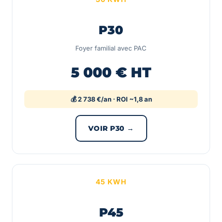
P30
Foyer familial avec PAC
5 000 € HT
💰 2 738 €/an · ROI ~1,8 an
VOIR P30 →
45 KWH
P45