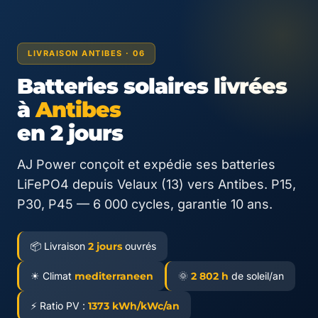
LIVRAISON ANTIBES · 06
Batteries solaires livrées
à
Antibes
en 2 jours
AJ Power conçoit et expédie ses batteries
LiFePO4 depuis Velaux (13) vers Antibes. P15,
P30, P45 — 6 000 cycles, garantie 10 ans.
📦 Livraison
2 jours
ouvrés
☀ Climat
mediterraneen
🌞
2 802 h
de soleil/an
⚡ Ratio PV :
1373 kWh/kWc/an