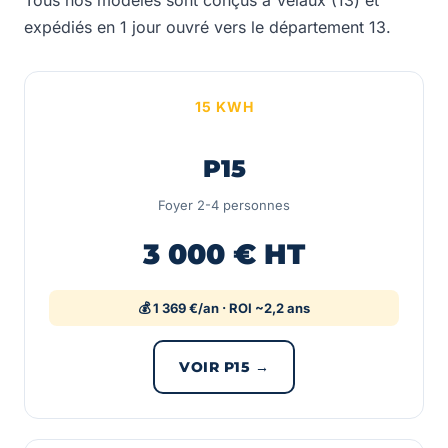
Tous nos modèles sont conçus à Velaux (13) et
expédiés en 1 jour ouvré vers le département 13.
15 KWH
P15
Foyer 2-4 personnes
3 000 € HT
💰 1 369 €/an · ROI ~2,2 ans
VOIR P15 →