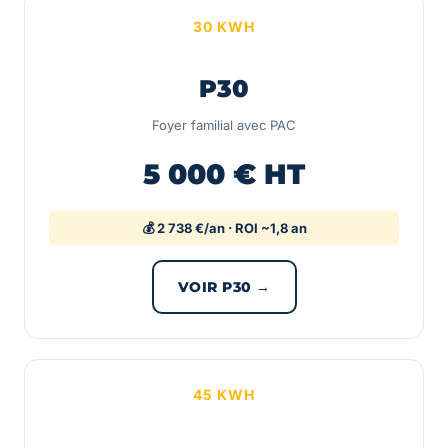
30 KWH
P30
Foyer familial avec PAC
5 000 € HT
💰 2 738 €/an · ROI ~1,8 an
VOIR P30 →
45 KWH