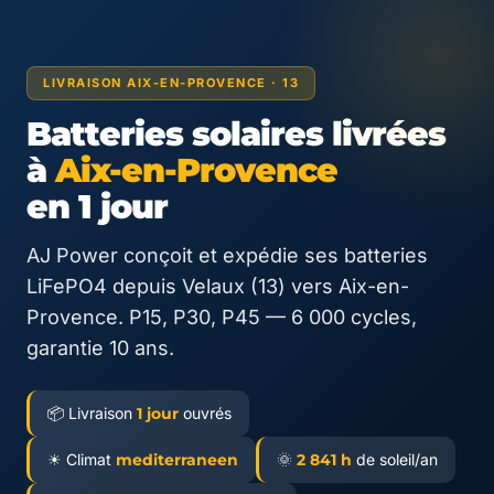
LIVRAISON AIX-EN-PROVENCE · 13
Batteries solaires livrées
à
Aix-en-Provence
en 1 jour
AJ Power conçoit et expédie ses batteries
LiFePO4 depuis Velaux (13) vers Aix-en-
Provence. P15, P30, P45 — 6 000 cycles,
garantie 10 ans.
📦 Livraison
1 jour
ouvrés
☀ Climat
mediterraneen
🌞
2 841 h
de soleil/an