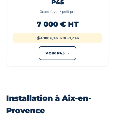
P45
Grand foyer / petit pro
7 000 € HT
💰 4 106 €/an · ROI ~1,7 an
VOIR P45 →
Installation à Aix-en-
Provence