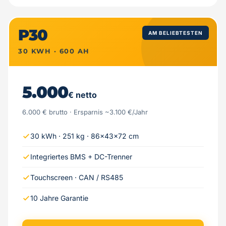
P30
AM BELIEBTESTEN
30 KWH · 600 AH
5.000
€ netto
6.000 € brutto · Ersparnis ~3.100 €/Jahr
30 kWh · 251 kg · 86×43×72 cm
Integriertes BMS + DC-Trenner
Touchscreen · CAN / RS485
10 Jahre Garantie