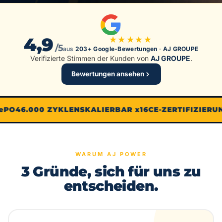
4,9
★★★★★
/5
aus
203+ Google-Bewertungen
·
AJ GROUPE
Verifizierte Stimmen der Kunden von
AJ GROUPE
.
Bewertungen ansehen
ePO4
6.000 ZYKLEN
SKALIERBAR x16
CE-ZERTIFIZIERUN
WARUM AJ POWER
3 Gründe, sich für uns zu
entscheiden.