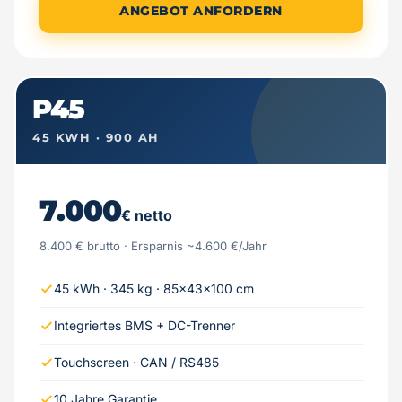
ANGEBOT ANFORDERN
P45
45 KWH · 900 AH
7.000
€ netto
8.400 € brutto · Ersparnis ~4.600 €/Jahr
45 kWh · 345 kg · 85×43×100 cm
Integriertes BMS + DC-Trenner
Touchscreen · CAN / RS485
10 Jahre Garantie