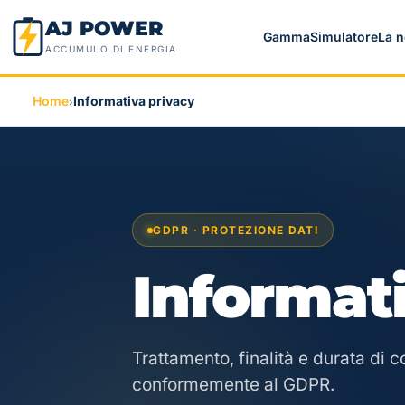
AJ POWER
Gamma
Simulatore
La n
ACCUMULO DI ENERGIA
Home
Informativa privacy
›
GDPR · PROTEZIONE DATI
Informat
Trattamento, finalità e durata di c
conformemente al GDPR.