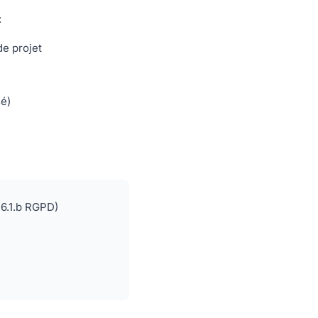
:
de projet
sé)
 6.1.b RGPD)