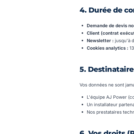
4. Durée de co
Demande de devis no
Client (contrat exécut
Newsletter :
jusqu'à d
Cookies analytics :
13
5. Destinataire
Vos données ne sont jamai
L'équipe AJ Power (co
Un installateur parten
Nos prestataires tech
6. Vos droits 