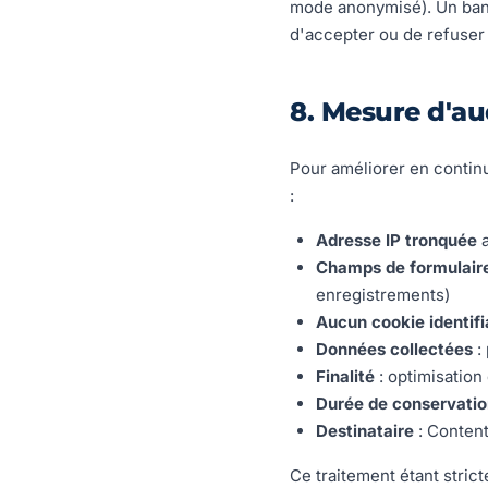
mode anonymisé). Un band
d'accepter ou de refuser 
8. Mesure d'a
Pour améliorer en continu 
:
Adresse IP tronquée
a
Champs de formulair
enregistrements)
Aucun cookie identif
Données collectées
:
Finalité
: optimisation
Durée de conservati
Destinataire
: Content
Ce traitement étant stric