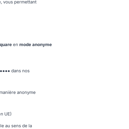
e, vous permettant
quare
en
mode anonyme
r ●●●● dans nos
e manière anonyme
en UE)
le au sens de la