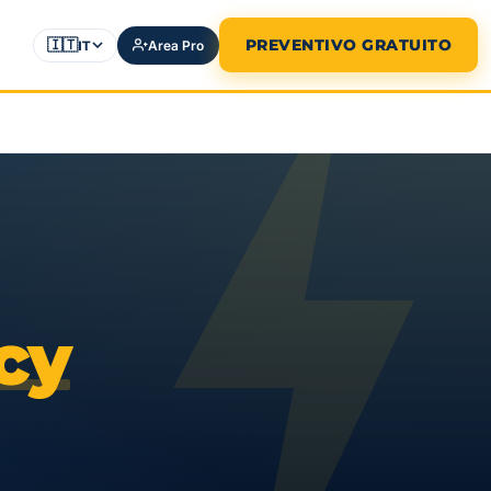
🇮🇹
PREVENTIVO GRATUITO
IT
Area Pro
cy