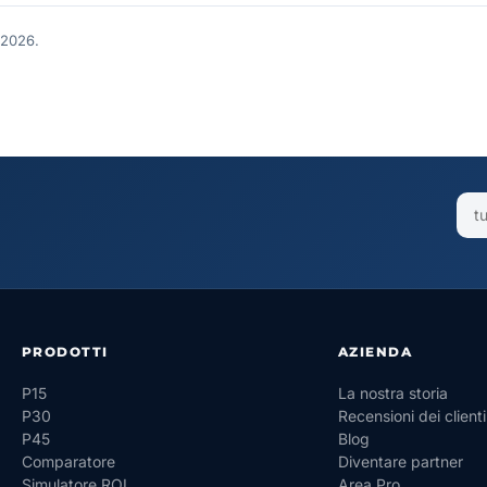
 2026.
PRODOTTI
AZIENDA
P15
La nostra storia
P30
Recensioni dei clienti
P45
Blog
Comparatore
Diventare partner
Simulatore ROI
Area Pro