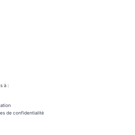
s à :
lation
s de confidentialité