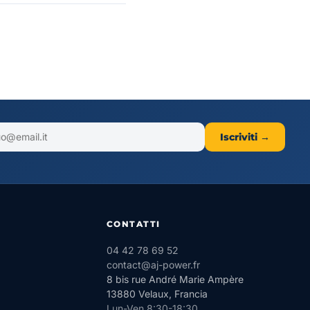
Iscriviti →
CONTATTI
04 42 78 69 52
contact@aj-power.fr
8 bis rue André Marie Ampère
13880 Velaux, Francia
Lun-Ven 8:30-18:30