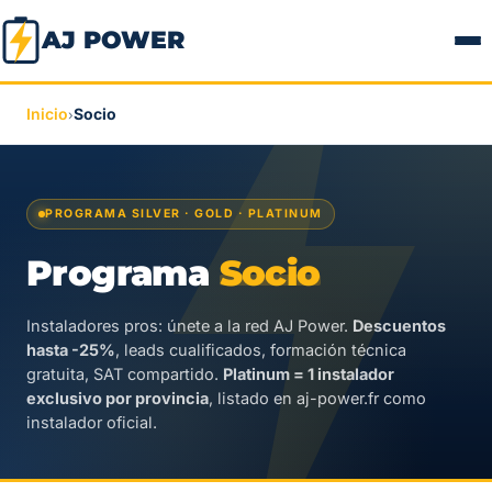
AJ POWER
Inicio
Socio
›
PROGRAMA SILVER · GOLD · PLATINUM
Programa
Socio
Instaladores pros: únete a la red AJ Power.
Descuentos
hasta -25%
, leads cualificados, formación técnica
gratuita, SAT compartido.
Platinum = 1 instalador
exclusivo por provincia
, listado en aj-power.fr como
instalador oficial.