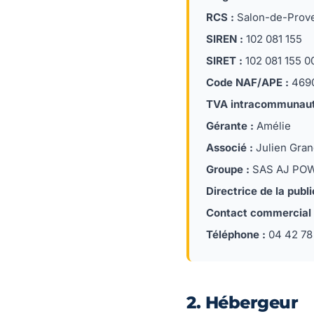
RCS :
Salon-de-Prov
SIREN :
102 081 155
SIRET :
102 081 155 0
Code NAF/APE :
4690
TVA intracommunauta
Gérante :
Amélie
Associé :
Julien Gra
Groupe :
SAS AJ POWER
Directrice de la publi
Contact commercial 
Téléphone :
04 42 78
2. Hébergeur