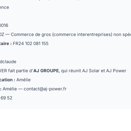
ence
0016
Z — Commerce de gros (commerce interentreprises) non spéc
ire :
FR24 102 081 155
ndclaude
 fait partie d'
AJ GROUPE
, qui réunit AJ Solar et AJ Power
cation :
Amélie
:
Amélie — contact@aj-power.fr
 69 52