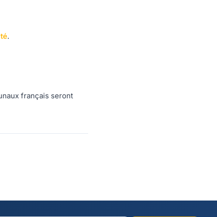
ité
.
bunaux français seront