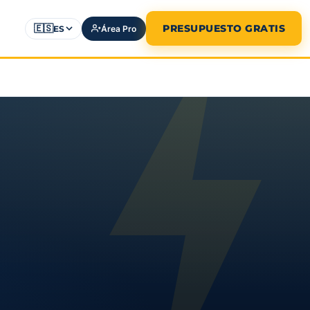
🇪🇸
PRESUPUESTO GRATIS
ES
Área Pro