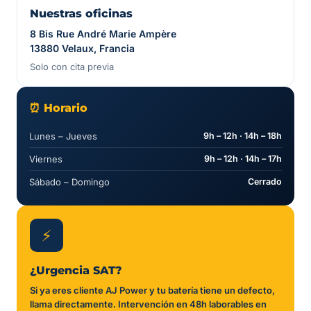
Nuestras oficinas
8 Bis Rue André Marie Ampère
13880 Velaux, Francia
Solo con cita previa
⏰ Horario
Lunes – Jueves
9h – 12h · 14h – 18h
Viernes
9h – 12h · 14h – 17h
Sábado – Domingo
Cerrado
⚡
¿Urgencia SAT?
Si ya eres cliente AJ Power y tu batería tiene un defecto,
llama directamente. Intervención en 48h laborables en