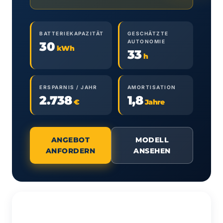
BATTERIEKAPAZITÄT
GESCHÄTZTE
AUTONOMIE
30
kWh
33
h
ERSPARNIS / JAHR
AMORTISATION
2.738
1,8
€
Jahre
ANGEBOT
MODELL
ANFORDERN
ANSEHEN