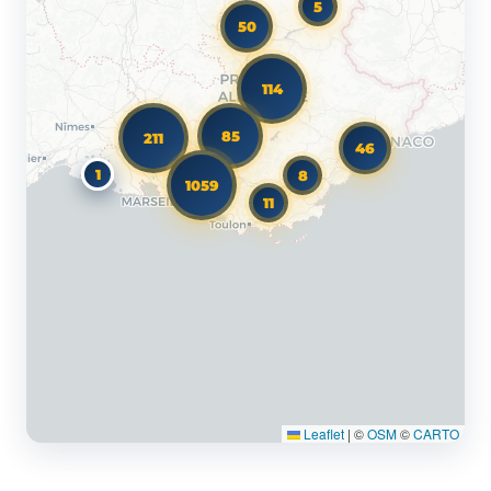
5
50
114
85
211
46
1
8
1059
11
Leaflet
|
©
OSM
©
CARTO