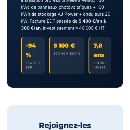
Installation professionnelle à Velaux : 36
kWc de panneaux photovoltaïques + 100
kWh de stockage AJ Power + onduleurs 20
kW. Facture EDF passée de
5 400 €/an à
300 €/an
. Investissement ≈ 40 000 € HT.
-94
5 100 €
7,8
%
ans
ÉCONOMIES/AN
FACTURE
RETOUR
EDF
INVEST.
Rejoignez-les