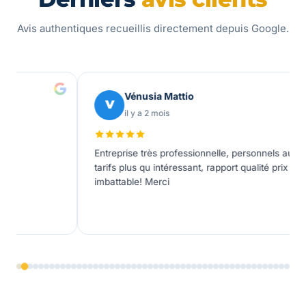
Avis authentiques recueillis directement depuis Google.
Vénusia Mattio
V
il y a 2 mois
Entreprise très professionnelle, personnels au top,
La p
tarifs plus qu intéressant, rapport qualité prix
séri
imbattable! Merci
form
mis